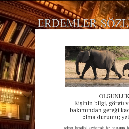
OLGUNLU
Kişinin bilgi, görgü 
bakımından gereği kad
olma durumu; yet
Doktor kendini kaybetmiş bir hastanın h