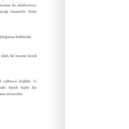
ılmasına da sinirlenmez.
apacağı muamele böyle
olduğunun belirtisidir.
 silah, bir insanın kendi
l edilmesi değildir. O,
tidir. Menfi hiçbir his
tışma arzusudur.