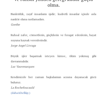
olma.
Nankörlük, zayıf insanların işidir; kudretli insanlar içinde asla
nankör olana rastlamadım.
Goethe
Ruhsal zafer, cömertlerin, güçlülerin ve feragat edenlerin, hayat
suyuna kaynak verenlerindir.
Jorge Angel Livraga
Büyük işler başarmak isteyen kimse, ölüm yokmuş gibi
davranmalıdır.
Luc Vauvenarques
Kendimizde her zaman başkalarının acısına dayanacak gücü
buluruz.
La Rochefoucauld
(daha&helliip;)