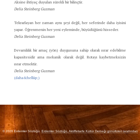
Aksine ihtiyaç duyulan sürekli bir bilinçtir.
Delia Steinberg Guzman
Tekrarlayan her zaman aynı şeyi değil, her seferinde daha iyisini
yapar. Öğrenmenin her yeni eyleminde, büyüdüğünü hisseder.
Delia Steinberg Guzman
Devamlılık bir amaç (yön) duygusuna sahip olarak ısrar edebilme
kapasitesidir ama mekanik olarak değil. Rotayı kaybetmeksizin
ısrar etmektir.
Delia Steinberg Guzman
(daha&helliip;)
© 2026 Erdemler Sözlüğü.
Erdemler Sözlüğü, Aktiffelsefe Kültür Derneği gönüllüleri tarafından