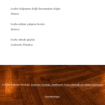
Asalet doğuştan değil davranıştan doğar.
Platon
Soylu ruhları çalışma besler.
Seneca
Soylu olmak güçtür.
Lesboslu Pittakos
© 2026 Erdemler Sözlüğü.
Erdemler Sözlüğü, Aktiffelsefe Kültür Derneği gönüllüleri tarafından
hazırlanmıştır.